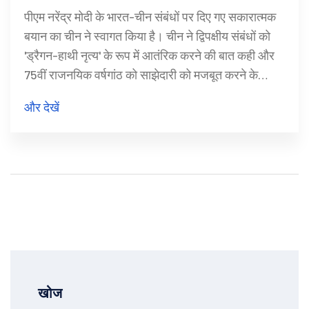
पीएम नरेंद्र मोदी के भारत-चीन संबंधों पर दिए गए सकारात्मक
बयान का चीन ने स्वागत किया है। चीन ने द्विपक्षीय संबंधों को
'ड्रैगन-हाथी नृत्य' के रूप में आतंरिक करने की बात कही और
75वीं राजनयिक वर्षगांठ को साझेदारी को मजबूत करने के
अवसर के रूप में देखा। पी.एम. मोदी ने कज़ान सम्मेलन में चीनी
और देखें
राष्ट्रपति शी जिंपिंग से भी मुलाकात की थी।
खोज