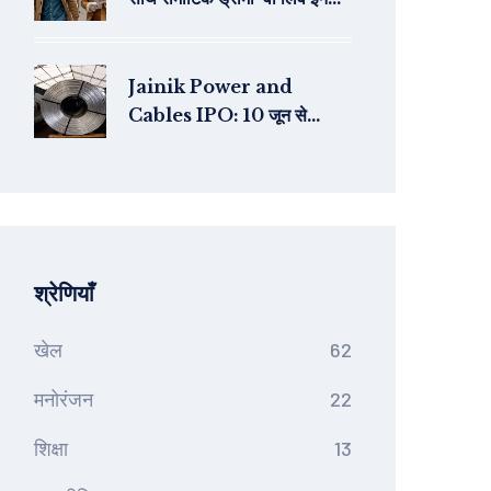
टाइम' का ट्रेलर ए24 ने किया जारी
Jainik Power and
Cables IPO: 10 जून से
खुलेगा, ₹100-110 का प्राइस बैंड,
जानें निवेश के सारे दांव-पेंच
श्रेणियाँ
खेल
62
मनोरंजन
22
शिक्षा
13