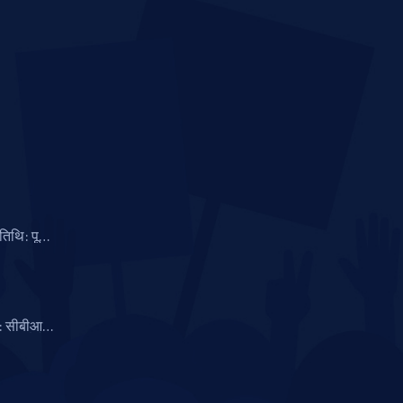
िथि: पूरे
ा: सीबीआई
मितताओं के