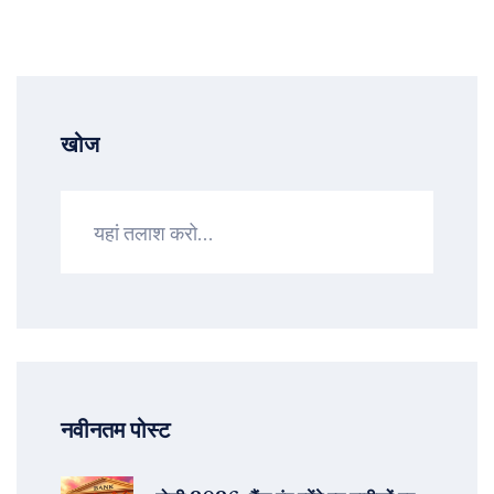
खोज
नवीनतम पोस्ट