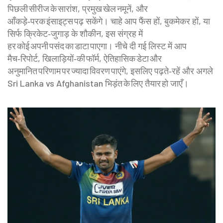
पिछली सीरीज के सारांश, प्रमुख खेल नमूनें, और
आँकड़े‑परक इंसाइट्स पढ़ सकेंगे। चाहे आप फैंस हों, बुकमेकर हों, या
सिर्फ क्रिकेट‑जुगाड़ के शौकीन, इस संग्रह में
हर कोई अपनी पसंद का डाटा पाएगा। नीचे दी गई लिस्ट में आप
मैच‑रिपोर्ट, खिलाड़ियों‑की फॉर्म, ऐतिहासिक डेटा और
अनुमानित परिणाम पर ज्यादा विवरण पाएंगे, इसलिए पढ़ते‑रहें और अगले
Sri Lanka vs Afghanistan भिड़ंत के लिए तैयार हो जाएँ।