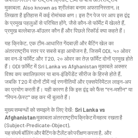
मुकाबला
. Also known as
श्रीलंका बनाम अफग़ानिस्तान
, it
लिखता है इतिहास में कई रोमांचक क्षण। इस टैग पेज पर आप इस द्वंद्व
के प्रमुख पहलुओं से परिचित होंगे, जैसे कौन‑से फॉर्मेट में खेलते हैं,
प्रमुख बल्लेबाज़‑बॉउलर कौन हैं और पिछले रिकॉर्ड क्या कहते हैं।
यह
क्रिकेट
,
एक टीम‑आधारित गेंदबाज़ी और बैटिंग खेल
का
अंतरराष्ट्रीय स्तर पर सबसे बड़ा आयोजन है, जिसमें
ODI
,
५० ओवर
का वन‑डे फॉर्मेट
और
T20
,
२० ओवर का तेज़ फ़ॉर्मेट
दोनों प्रमुख होते
हैं। ODI फ़ॉर्मेट में Sri Lanka vs Afghanistan मुकाबले अक्सर
विश्व कप क्वालिफ़ायर या बाय‑इंडिपेंडेंट सीरीज के हिस्से होते हैं,
जबकि T20 में दोनों टीमें नई रणनीतियों और एक्सपेरिमेंटल लाइन‑अप
का प्रयोग करती हैं। यही कारण है कि इस द्वंद्व को फैंस "रन‑मशीन" या
"स्पिन‑फ़ेस्ट" कह कर भी बुलाते हैं।
मुख्य सम्बन्धों को समझने के लिए देखें:
Sri Lanka vs
Afghanistan
मुकाबला अंतरराष्ट्रीय क्रिकेट में महत्व रखता है
(Subject‑Predicate‑Object),
यह संघर्ष बॉलिंग और बैटिंग के टैलेंट को परीक्षण करता है, और