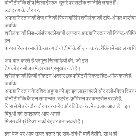
दोनों टीमों के शीर्ष खिलाड़ी एक-दूसरे पर सटीक रणनीति लगाते हैं।
उदाहरण के तौर पर,
अफग़ानिस्तान की तेज़ गति की स्पिन बॉलिंग श्रीलंका की टॉप‑ऑर्डर बल्ले
जबकि
श्रीलंका की मिड‑ऑर्डर बल्लेबाज़ी अकसर अफग़ानिस्तान की विकेट‑कीपिंग 
इन
पारस्परिक प्रभावों के कारण दोनो टीमों के सीज़न‑करंट रैंकिंग में उछाल या 
अब बात करते हैं प्रमुख खिलाड़ियों की, जो इस
टेग को हर सीजन में हर बार प्रमुख बनाते हैं।
श्रीलंका की फ़िज़ी रॉकटन अक्सर छह फॉर्मेट में स्विफ्ट हिट‑ऑफ़ करते हैं,
जबकि
अफग़ानिस्तान के रशिद अहूजा की ड्राइव लाइन बल्ले और स्लो‑ग्रिप स्पिन क
दोनों टीमों के कैप्टन सामान्यतः स्ट्रेट‑फ़ॉर्मेशन पर कन्ट्रोल रखते हैं,
जिससे मैच के दौर‑दौर पर रन‑रेट और विकेट‑रेट में बदलाव आता है। इन
बिंदुओं को समझकर आप अगले
मिलन की प्रेडिक्शन को बेहतर बना सकते है।
इस पेज पर आप ऊपर बताए गए सब‑संबंधी बातें देखेंगे, साथ ही