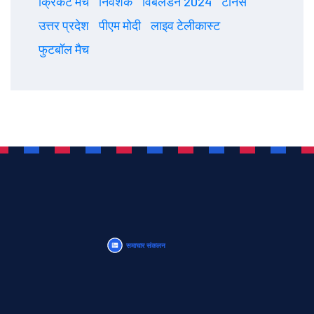
क्रिकेट मैच
निवेशक
विंबलडन 2024
टेनिस
उत्तर प्रदेश
पीएम मोदी
लाइव टेलीकास्ट
फुटबॉल मैच