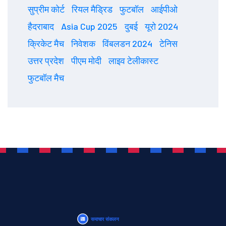
सुप्रीम कोर्ट
रियल मैड्रिड
फुटबॉल
आईपीओ
हैदराबाद
Asia Cup 2025
दुबई
यूरो 2024
क्रिकेट मैच
निवेशक
विंबलडन 2024
टेनिस
उत्तर प्रदेश
पीएम मोदी
लाइव टेलीकास्ट
फुटबॉल मैच