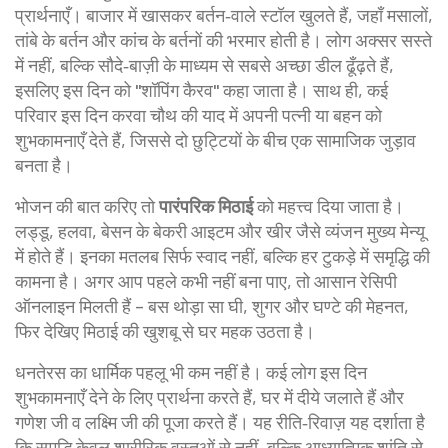
प्रार्थनाएँ। बाजार में खासकर बर्तन‑वाले स्‍टॉल खुलते हैं, जहाँ मसालों,
तांबे के बर्तन और कांच के बर्तनों की भरमार होती है। लोग अक्सर सस्ते
में नहीं, बल्कि सौदे‑बाज़ी के माध्यम से सबसे अच्छा डील ढूँढ़ते हैं,
इसलिए इस दिन को "शॉपिंग कैरव" कहा जाता है। साथ ही, कई
परिवार इस दिन
करवा चौथ
की याद में अपनी पत्नी या बहन को
शुभकामनाएँ देते हैं, जिससे दो छुट्टियों के बीच एक सामाजिक जुड़ाव
बनता है।
भोजन की बात करिए तो
पारंपरिक मिठाई
को महत्त्व दिया जाता है।
लड्डू, हलवा, बेसन के बेकरी आइटम और खीर जैसे व्यंजन मुख्य मेन्यू
में होते हैं। इनका मतलब सिर्फ स्वाद नहीं, बल्कि हर टुकड़े में समृद्धि की
कामना है। अगर आप पहले कभी नहीं बना पाए, तो आसान रेसिपी
ऑनलाइन मिलती हैं – बस थोड़ा सा घी, शुगर और घण्टे की मेहनत,
फिर देखिए मिठाई की खुशबू से घर महक उठता है।
धनतेरस का धार्मिक पहलू भी कम नहीं है। कई लोग इस दिन
शुभकामनाएँ
देने के लिए प्रार्थना करते हैं, घर में दीये जलाते हैं और
गणेश जी व लक्ष्मि जी की पूजा करते हैं। यह रीति‑रिवाज़ यह दर्शाता है
कि समृद्धि केवल शारीरिक वस्तुओं से नहीं, बल्कि आध्यात्मिक शांति से