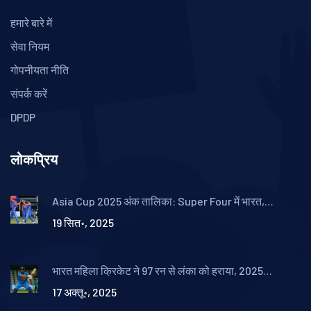
हमारे बारे में
सेवा नियम
गोपनीयता नीति
संपर्क करें
DPDP
लोकप्रिय
Asia Cup 2025 अंक तालिका: Super Four में भारत,
पाकिस्तान, श्रीलंका और बांग्लादेश; ग्रुप-B की जंग के बाद तस्वीर
19 सित॰, 2025
साफ
भारत महिला क्रिकेट ने 97 रन से लंका को हराया, 2025
ट्राय‑सिरीज़ में जीत
17 अक्तू॰, 2025