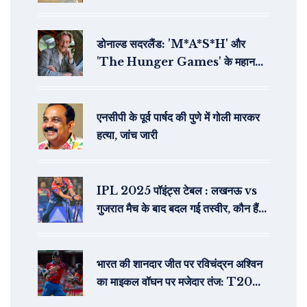
डोनाल्ड सदरलैंड: 'M*A*S*H' और
'The Hunger Games' के महान
अभिनेता का 88 वर्ष की आयु में निधन
एनसीपी के पूर्व पार्षद की पुणे में गोली मारकर
हत्या, जांच जारी
IPL 2025 पॉइंट्स टेबल : लखनऊ vs
गुजरात मैच के बाद बदल गई तस्वीर, कौन हैं
टॉप पर?
भारत की शानदार जीत पर रविचंद्रन अश्विन
का माइकल वॉघन पर मजेदार तंज: T20
वर्ल्ड कप 2024 में सेमीफाइनल का रोमांचक