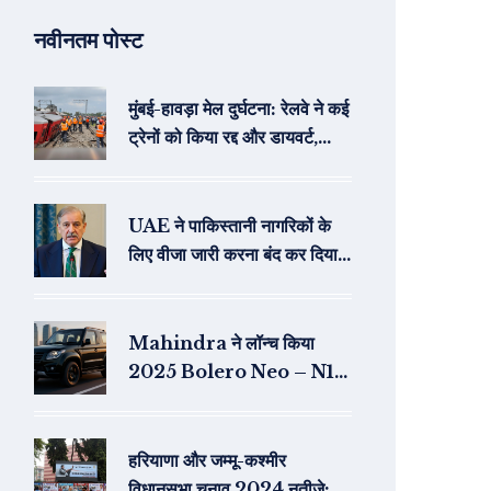
नवीनतम पोस्ट
मुंबई-हावड़ा मेल दुर्घटना: रेलवे ने कई
ट्रेनों को किया रद्द और डायवर्ट,
राहत कार्य जारी
UAE ने पाकिस्तानी नागरिकों के
लिए वीजा जारी करना बंद कर दिया,
केवल डिप्लोमेटिक और ब्लू पासपोर्ट
धारकों को अनुमति
Mahindra ने लॉन्च किया
2025 Bolero Neo – N11
टॉप‑एंड वेरिएंट की कीमत
₹8.49 लाख से शुरू
हरियाणा और जम्मू-कश्मीर
विधानसभा चुनाव 2024 नतीजे: