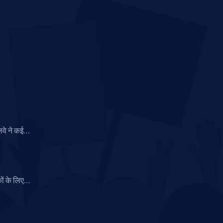
ेलवे ने कई
वर्ट, राहत
ों के लिए
या, केवल
्ट धारकों