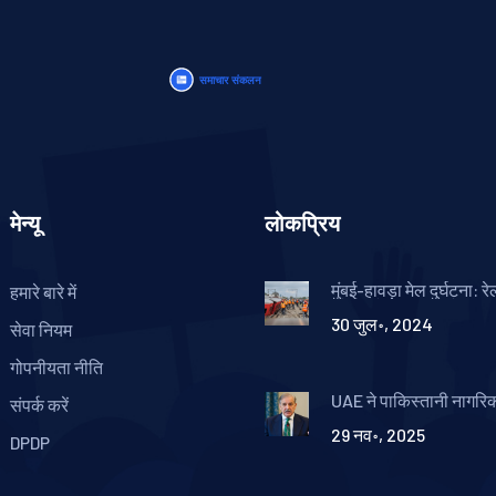
मेन्यू
लोकप्रिय
मुंबई-हावड़ा मेल दुर्घटना: र
हमारे बारे में
ट्रेनों को किया रद्द और डाय
30 जुल॰, 2024
कार्य जारी
सेवा नियम
गोपनीयता नीति
UAE ने पाकिस्तानी नागरिक
संपर्क करें
वीजा जारी करना बंद कर दि
29 नव॰, 2025
डिप्लोमेटिक और ब्लू पासपोर
DPDP
को अनुमति