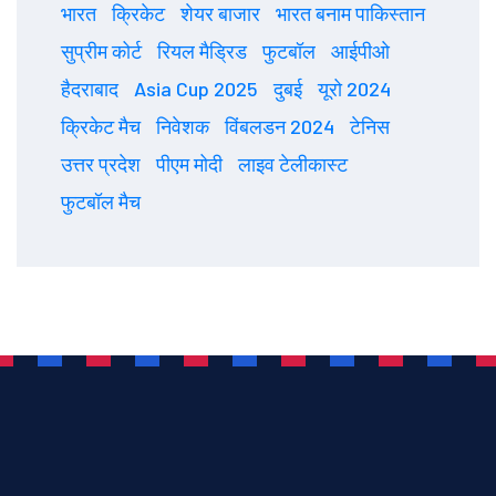
भारत
क्रिकेट
शेयर बाजार
भारत बनाम पाकिस्तान
सुप्रीम कोर्ट
रियल मैड्रिड
फुटबॉल
आईपीओ
हैदराबाद
Asia Cup 2025
दुबई
यूरो 2024
क्रिकेट मैच
निवेशक
विंबलडन 2024
टेनिस
उत्तर प्रदेश
पीएम मोदी
लाइव टेलीकास्ट
फुटबॉल मैच