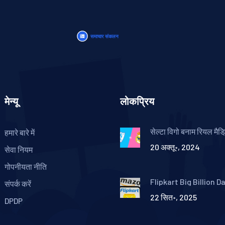
मेन्यू
लोकप्रिय
सेल्टा विगो बनाम रियल मैड्
हमारे बारे में
एक रोमांचक मुकाबला और 
20 अक्तू॰, 2024
का 200वां लिग मैच
सेवा नियम
गोपनीयता नीति
Flipkart Big Billion D
संपर्क करें
बनाम Amazon Great I
22 सित॰, 2025
Festival: कौन देगा ज्याद
DPDP
कौनसे कार्ड रखें तैयार?