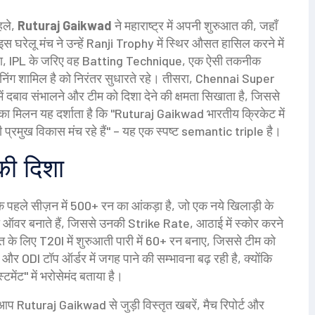
हले,
Ruturaj Gaikwad
ने महाराष्ट्र में अपनी शुरुआत की, जहाँ
इस घरेलू मंच ने उन्हें Ranji Trophy में स्थिर औसत हासिल करने में
ा, IPL के जरिए वह
Batting Technique
,
एक ऐसी तकनीक
ेनिंग शामिल है
को निरंतर सुधारते रहे। तीसरा, Chennai Super
 में दबाव संभालने और टीम को दिशा देने की क्षमता
सिखाता है, जिससे
 सबका मिलन यह दर्शाता है कि "Ruturaj Gaikwad भारतीय क्रिकेट में
प्रमुख विकास मंच रहे हैं" – यह एक स्पष्ट semantic triple है।
की दिशा
के पहले सीज़न में 500+ रन का आंकड़ा है, जो एक नये खिलाड़ी के
ा ऑवर बनाते हैं, जिससे उनकी
Strike Rate
,
आठाई में स्कोर करने
रत के लिए T20I में शुरुआती पारी में 60+ रन बनाए, जिससे टीम को
और ODI टॉप ऑर्डर में जगह पाने की सम्भावना बढ़ रही है, क्योंकि
टमेंट" में भरोसेमंद बताया है।
आप Ruturaj Gaikwad से जुड़ी विस्तृत खबरें, मैच रिपोर्ट और