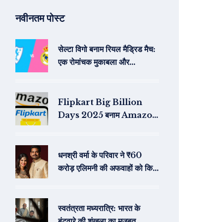
नवीनतम पोस्ट
सेल्टा विगो बनाम रियल मैड्रिड मैच:
एक रोमांचक मुकाबला और
अनचेलोटी का 200वां लिग मैच
Flipkart Big Billion
Days 2025 बनाम Amazon
Great Indian Festival:
कौन देगा ज्यादा छूट और कौनसे कार्ड
रखें तैयार?
धनश्री वर्मा के परिवार ने ₹60
करोड़ एलिमनी की अफवाहों को किया
खारिज
स्वतंत्रता मध्यरात्रि: भारत के
बंटवारे की शृंखला का मजबूत