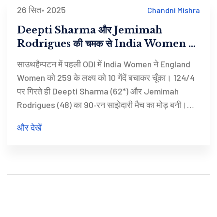
26 सित॰ 2025
Chandni Mishra
Deepti Sharma और Jemimah
Rodrigues की चमक से India Women ने
England को 4 विकेट से हराया
साउथहैम्पटन में पहली ODI में India Women ने England
Women को 259 के लक्ष्य को 10 गेंदें बचाकर चूँका। 124/4
पर गिरते ही Deepti Sharma (62*) और Jemimah
Rodrigues (48) का 90‑रन साझेदारी मैच का मोड़ बनी।
Amanjot Kaur के तेज़ 20 ने जीत की पुष्टि की, जिससे भारत
और देखें
को श्रृंखला में 1‑0 बढ़त मिली। यह जीत विश्व कप की तैयारी
के लिए अहम मनोवैज्ञानिक लाभ देती है।