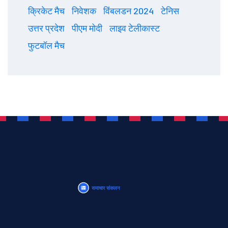
क्रिकेट मैच
निवेशक
विंबलडन 2024
टेनिस
उत्तर प्रदेश
पीएम मोदी
लाइव टेलीकास्ट
फुटबॉल मैच