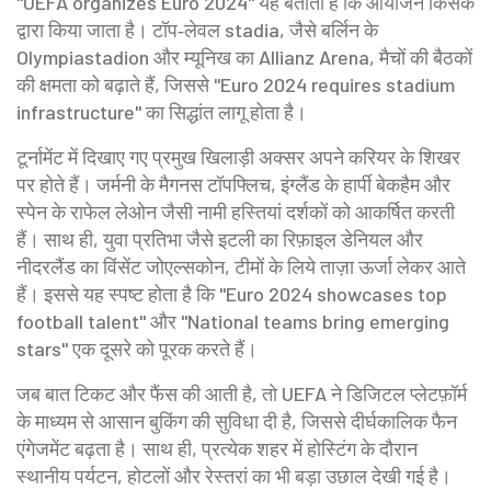
"UEFA organizes Euro 2024" यह बताता है कि आयोजन किसके
द्वारा किया जाता है। टॉप‑लेवल stadia, जैसे बर्लिन के
Olympiastadion और म्यूनिख का Allianz Arena, मैचों की बैठकों
की क्षमता को बढ़ाते हैं, जिससे "Euro 2024 requires stadium
infrastructure" का सिद्धांत लागू होता है।
टूर्नामेंट में दिखाए गए प्रमुख खिलाड़ी अक्सर अपने करियर के शिखर
पर होते हैं। जर्मनी के मैगनस टॉपफ्लिच, इंग्लैंड के हार्पी बेकहैम और
स्पेन के राफेल लेओन जैसी नामी हस्तियां दर्शकों को आकर्षित करती
हैं। साथ ही, युवा प्रतिभा जैसे इटली का रिफ़ाइल डेनियल और
नीदरलैंड का विंसेंट जोएल्सकोन, टीमों के लिये ताज़ा ऊर्जा लेकर आते
हैं। इससे यह स्पष्ट होता है कि "Euro 2024 showcases top
football talent" और "National teams bring emerging
stars" एक दूसरे को पूरक करते हैं।
जब बात टिकट और फैंस की आती है, तो UEFA ने डिजिटल प्लेटफ़ॉर्म
के माध्यम से आसान बुकिंग की सुविधा दी है, जिससे दीर्घकालिक फैन
एंगेजमेंट बढ़ता है। साथ ही, प्रत्येक शहर में होस्टिंग के दौरान
स्थानीय पर्यटन, होटलों और रेस्तरां का भी बड़ा उछाल देखी गई है।