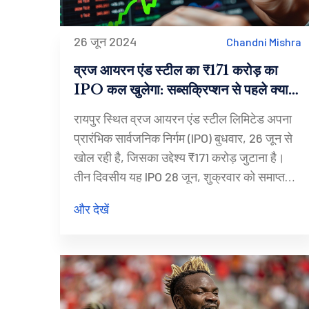
26 जून 2024
Chandni Mishra
व्रज आयरन एंड स्टील का ₹171 करोड़ का
IPO कल खुलेगा: सब्सक्रिप्शन से पहले क्या
संकेत दे रहा है GMP
रायपुर स्थित व्रज आयरन एंड स्टील लिमिटेड अपना
प्रारंभिक सार्वजनिक निर्गम (IPO) बुधवार, 26 जून से
खोल रही है, जिसका उद्देश्य ₹171 करोड़ जुटाना है।
तीन दिवसीय यह IPO 28 जून, शुक्रवार को समाप्त
होगा। जैसा कि ग्रे मार्केट प्रीमियम (GMP) बता रहा है,
और देखें
53 रुपये की प्रीमियम दर पर शेयर कारोबार कर रहे
हैं। कंपनी अपनी वित्तीय प्रदर्शन में मजबूती दिखा रही
है, जिसमें FY23 में 88% की वृद्धि देखी गई है।