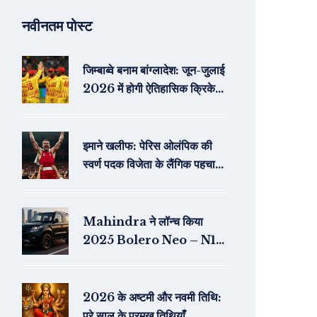
नवीनतम पोस्ट
जिम्बाब्वे बनाम बांग्लादेश: जून-जुलाई
2026 में होगी ऐतिहासिक क्रिकेट
श्रृंखला
इमाने खलीफ: पेरिस ओलंपिक की
स्वर्ण पदक विजेता के लैंगिक पहचान
पर उठा सवाल
Mahindra ने लॉन्च किया
2025 Bolero Neo – N11
टॉप‑एंड वेरिएंट की कीमत
₹8.49 लाख से शुरू
2026 के अष्टमी और नवमी तिथि:
पूरे साल के प्रमुख तिथियाँ